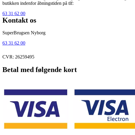
butikken indenfor åbningstiden på tlf:
63 31 62 00
Kontakt os
SuperBrugsen Nyborg
63 31 62 00
CVR: 26259495
Betal med følgende kort