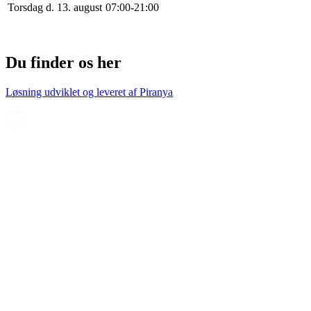
Torsdag d. 13. august
0
7
:
0
0
-
21
:
0
0
Du finder os her
Løsning udviklet og leveret af
Piranya