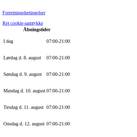
Forretningsbetingelser
Ret cookie-samtykke
Åbningstider
I dag
0
7
:
0
0
-
21
:
0
0
Lørdag d. 8. august
0
7
:
0
0
-
21
:
0
0
Søndag d. 9. august
0
7
:
0
0
-
21
:
0
0
Mandag d. 10. august
0
7
:
0
0
-
21
:
0
0
Tirsdag d. 11. august
0
7
:
0
0
-
21
:
0
0
Onsdag d. 12. august
0
7
:
0
0
-
21
:
0
0