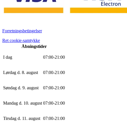
Forretningsbetingelser
Ret cookie-samtykke
Åbningstider
I dag
0
7
:
0
0
-
21
:
0
0
Lørdag d. 8. august
0
7
:
0
0
-
21
:
0
0
Søndag d. 9. august
0
7
:
0
0
-
21
:
0
0
Mandag d. 10. august
0
7
:
0
0
-
21
:
0
0
Tirsdag d. 11. august
0
7
:
0
0
-
21
:
0
0