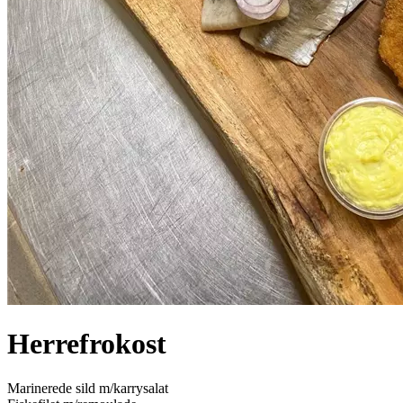
Herrefrokost
Marinerede sild m/karrysalat