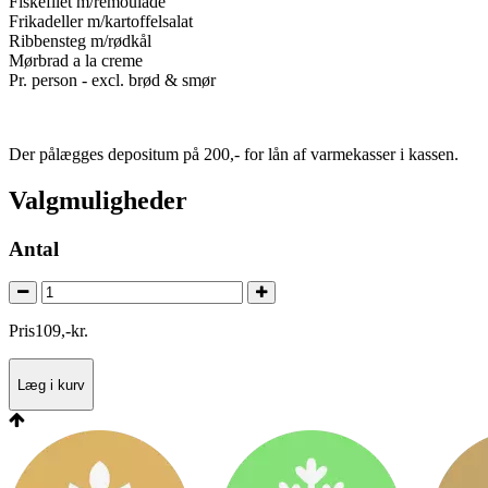
Fiskefilet m/remoulade
Frikadeller m/kartoffelsalat
Ribbensteg m/rødkål
Mørbrad a la creme
Pr. person - excl. brød & smør
Der pålægges depositum på 200,- for lån af varmekasser i kassen.
Valgmuligheder
Antal
Pris
109
,
-
kr.
Læg i kurv