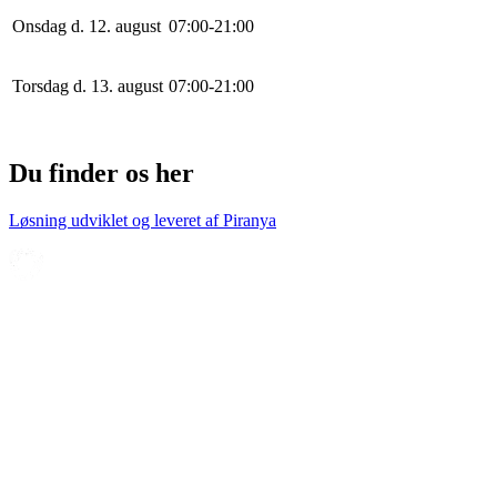
Onsdag d. 12. august
0
7
:
0
0
-
21
:
0
0
Torsdag d. 13. august
0
7
:
0
0
-
21
:
0
0
Du finder os her
Løsning udviklet og leveret af
Piranya