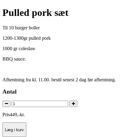
Pulled pork sæt
Til 10 burger boller
1200-1300gr pulled pork
1000 gr coleslaw
BBQ sauce.
Afhentning fra kl. 11.00. bestil senest 2 dag før afhentning.
Antal
Pris
449
,
-
kr.
Læg i kurv