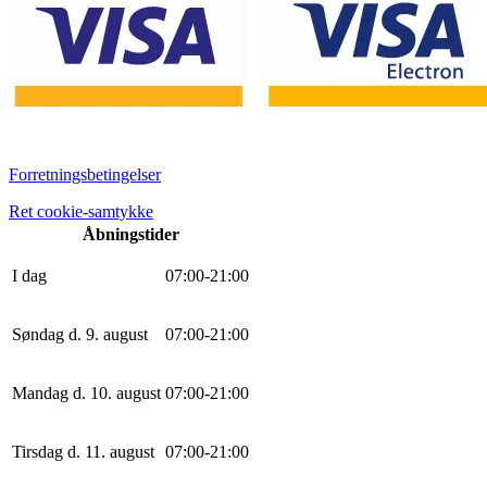
Forretningsbetingelser
Ret cookie-samtykke
Åbningstider
I dag
0
7
:
0
0
-
21
:
0
0
Søndag d. 9. august
0
7
:
0
0
-
21
:
0
0
Mandag d. 10. august
0
7
:
0
0
-
21
:
0
0
Tirsdag d. 11. august
0
7
:
0
0
-
21
:
0
0