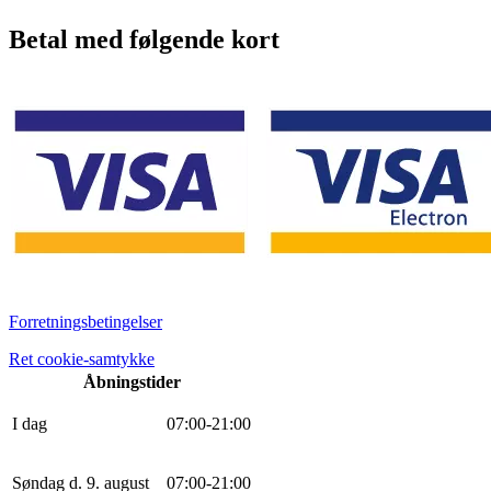
Betal med følgende kort
Forretningsbetingelser
Ret cookie-samtykke
Åbningstider
I dag
0
7
:
0
0
-
21
:
0
0
Søndag d. 9. august
0
7
:
0
0
-
21
:
0
0