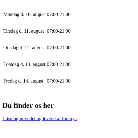
Mandag d. 10. august
0
7
:
0
0
-
21
:
0
0
Tirsdag d. 11. august
0
7
:
0
0
-
21
:
0
0
Onsdag d. 12. august
0
7
:
0
0
-
21
:
0
0
Torsdag d. 13. august
0
7
:
0
0
-
21
:
0
0
Fredag d. 14. august
0
7
:
0
0
-
21
:
0
0
Du finder os her
Løsning udviklet og leveret af
Piranya