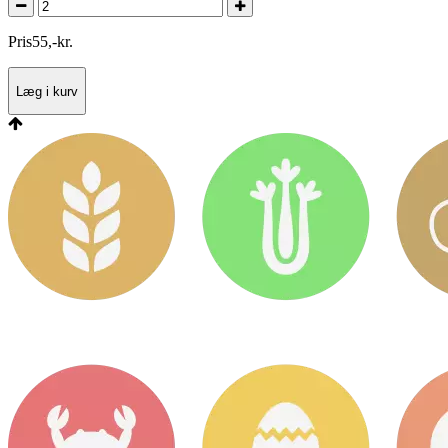
Pris
55
,
-
kr.
Læg i kurv